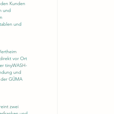
 den Kunden 
n und 
n 
tablen und 
Wertheim 
irekt vor Ort 
der tinyWASH-
endung und 
in der GÜMA 
eint zwei 
erfranken und 