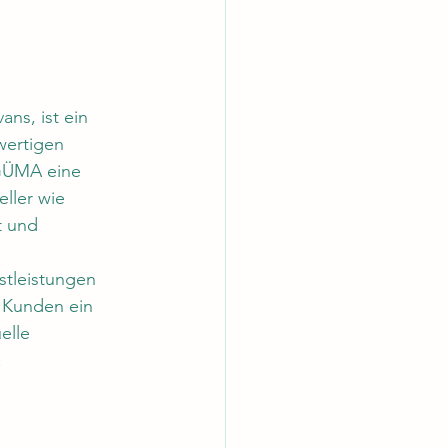
s, ist ein 
wertigen 
 GÜMA eine 
ller wie 
t und 
tleistungen 
 Kunden ein 
elle 
.