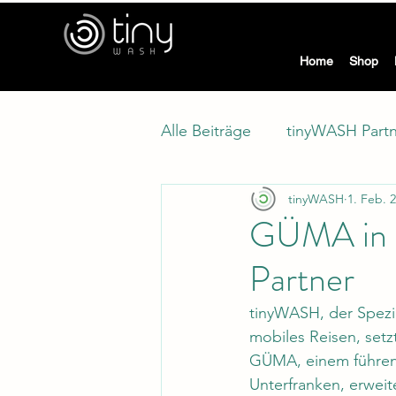
tiny
Home
Shop
Alle Beiträge
tinyWASH Part
tinyWASH
1. Feb. 
Modellwechsel
Klimasc
GÜMA in 
Partner
tinyWASH, der Spezia
mobiles Reisen, setz
GÜMA, einem führen
Unterfranken, erweit