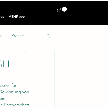
ot
eos
MEHR >>>
s
Presse
ASH
kner für 
r Gewinnung von 
eim, 
e Partnerschaft 