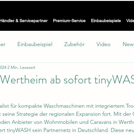
Die Waschmaschine mit Trockner für Wohnmobil, Caravan & Bo
 WASH -
Händler & Servicepartner
Premium-Service
Einbaubeispiele
Vid
ner
Einbaubeispiel
Zubehör
Video
New
2024
2 Min. Lesezeit
hutz
Showroom
Test
Technik
Wertheim ab sofort tinyW
list für kompakte Waschmaschinen mit integriertem Troc
t seine Strategie der regionalen Expansion fort. Mit de
den Anbieter von Wohnmobilen und Caravans in Werth
ert tinyWASH sein Partnernetz in Deutschland. Diese neu