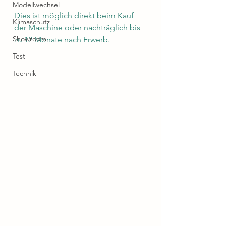
Modellwechsel
Dies ist möglich direkt beim Kauf 
Klimaschutz
der Maschine oder nachträglich bis 
Showroom
zu 12 Monate nach Erwerb.
Test
Technik