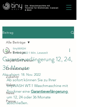
Die Waschmaschine mit
Trockner für Wohnmobil, Caravan
& Boot
Beitrag
Alle Beiträge
tinyWASH
Alle Beiträge
8. Nov. 2022
1 Min. Lesezeit
Garantieverlängerung 12, 24,
tinyWASH Partner
36 Monate
Einbaubeispiel
Aktualisiert:
18. Nov. 2022
Zubehör
Ab sofort können Sie zu Ihrer 
Video
tinyWASH WT-1 Waschmaschine mit 
Trockner eine 
Garantieverlängerung 
News
um 12, 24 oder 36 Monate 
Presse
abschließen.