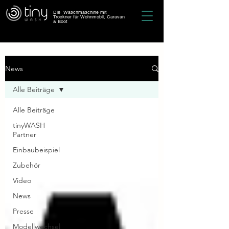
Die Waschmaschine mit
Trockner für Wohnmobil, Caravan
& Boot
News
Alle Beiträge
Alle Beiträge
tinyWASH
Partner
Einbaubeispiel
Zubehör
Video
News
Presse
Modellwechsel