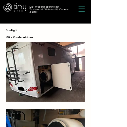
Die Waschmaschine mit
Trockner für Wohnmobil, Caravan
& Boot
Sunlight
I68 - Kundeneinbau