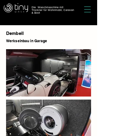
Die Waschmaschine mit
Trockner für Wohnmobil, Caravan
& Boot
Dembell
Werkseinbau in Garage