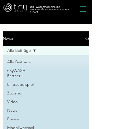
Die Waschmaschine mit
Trockner für Wohnmobil, Caravan
& Boot
News
Alle Beiträge
Alle Beiträge
tinyWASH
Partner
Einbaubeispiel
Zubehör
Video
News
Presse
Modellwechsel