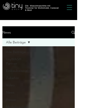
Die Waschmaschine mit
Trockner für Wohnmobil, Caravan
& Boot
News
Alle Beiträge
Alle Beiträge
tinyWASH
Partner
Einbaubeispiel
Zubehör
Video
News
Presse
Modellwechsel