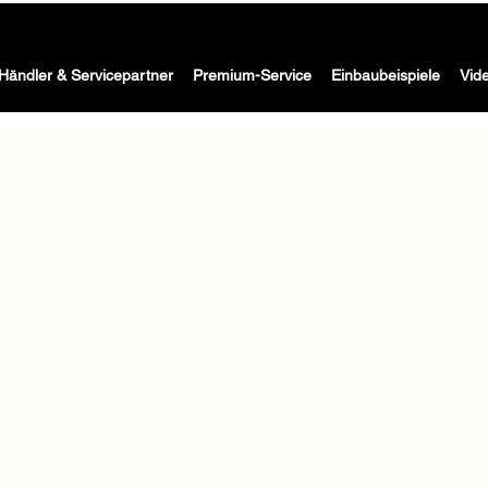
Die Waschmaschine mit Trockner für Wohnmobil, Caravan & Bo
 WASH -
Händler & Servicepartner
Premium-Service
Einbaubeispiele
Vid