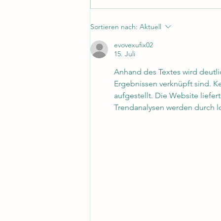
tinyWASH gewinnt Caravan
Sortieren nach:
Aktuell
Wendt als neuen Partner:
evovexufix02
Expansion des
15. Juli
Fachhändlernetzwerks in
Anhand des Textes wird deutl
Mecklenburg-Vorpommern
Ergebnissen verknüpft sind. 
aufgestellt. Die Website liefe
Trendanalysen werden durch lo