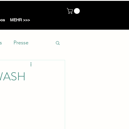
ot
eos
MEHR >>>
s
Presse
nyWASH