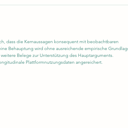
CamperLIFE.cz berichtet über
Abwa
tinyWASH
tiny
Abwa
Wasc
ich, dass die Kernaussagen konsequent mit beobachtbaren 
Wasch
Keine Behauptung wird ohne ausreichende empirische Grundlag
rt weitere Belege zur Unterstützung des Hauptarguments. 
ngitudinale Plattformnutzungsdaten angereichert.