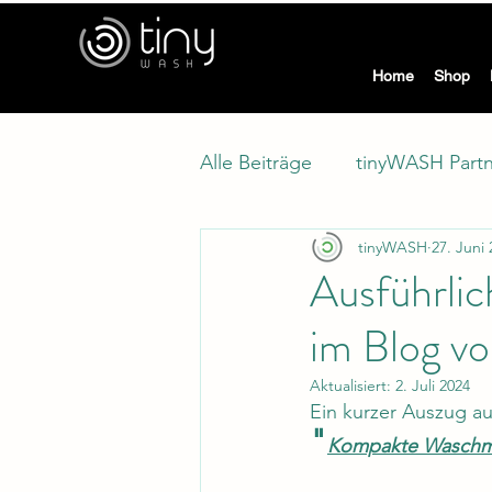
tiny
Home
Shop
Alle Beiträge
tinyWASH Part
tinyWASH
27. Juni
Modellwechsel
Klimasc
Ausführli
im Blog vo
Aktualisiert:
2. Juli 2024
Ein kurzer Auszug au
"
Kompakte Waschma