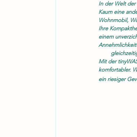
	In der Welt de
	Kaum eine andere Waschmaschine auf dem Markt ist so durchdacht für den Einsatz im 
	Wohnmobil, W
	Ihre Kompaktheit, Funktionalität, Umweltfreundlichkeit und Flexibilität machen sie zu 
	einem unverzichtbaren Begleiter für alle, die auch unterwegs nicht auf die 			
	Annehmlichkeiten einer hochwertigen Waschmaschine verzichten möchten und 	
		gleichze
	Mit der tinyWASH wird das Leben auf Rädern nicht nur unabhängiger, sondern auch 	
	komfortabler. Waschen wie zu Hause – selbst abseits der ausgetretenen Pfade. Für uns 
	ein riesiger G