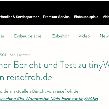
Die Waschmaschine mit Trockner für Wohnmobil, Caravan & Bo
 WASH -
Händler & Servicepartner
Premium-Service
Einbaubeispiele
Vid
ner
Einbaubeispiel
Zubehör
Video
New
 2024
1 Min. Lesezeit
hutz
Showroom
Test
Technik
cher Bericht und Test zu ti
n reisefroh.de
s dem aktuellen Bericht von 
reisefroh.de
:
schine fürs Wohnmobil: Mein Fazit zur tinyWASH