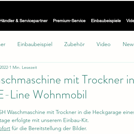
Die Waschmaschine mit Trockner für Wohnmobil, Caravan & Bo
 WASH -
Händler & Servicepartner
Premium-Service
Einbaubeispiele
Vid
ner
Einbaubeispiel
Zubehör
Video
New
 2022
1 Min. Lesezeit
hutz
Showroom
Test
Technik
schmaschine mit Trockner i
E-Line Wohnmobil
SH Waschmaschine mit Trockner in die Heckgarage eine
tage erfolgte mit unserem Einbau-Kit.
fort
 für die Bereitstellung der Bilder.