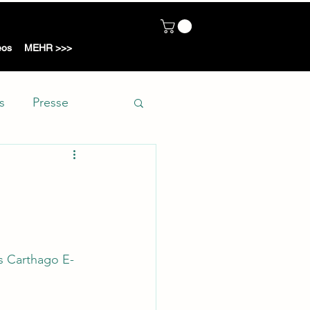
ot
eos
MEHR >>>
s
Presse
n
s Carthago E-