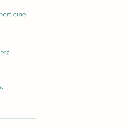
hert eine 
erz 
e.