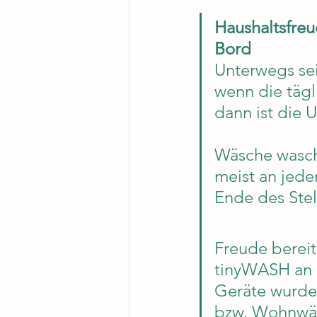
Haushaltsfre
Bord
Unterwegs sei
wenn die tägl
dann ist die 
Wäsche wasch
meist an jed
Ende des Stel
Freude berei
tinyWASH an
Geräte wurde 
bzw. Wohnwäg