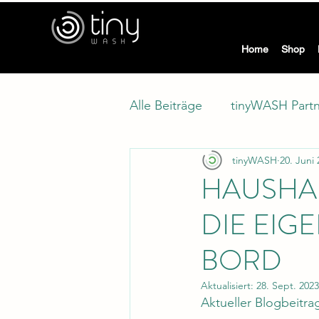
tiny
Home
Shop
Alle Beiträge
tinyWASH Part
tinyWASH
20. Juni
Modellwechsel
Klimasc
HAUSHA
DIE EIG
BORD
Aktualisiert:
28. Sept. 2023
Aktueller Blogbeitrag