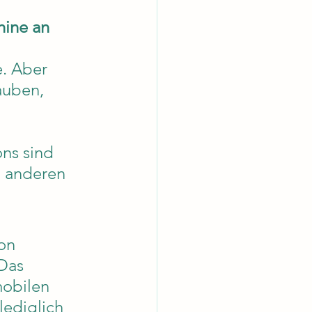
ine an 
. Aber 
auben, 
ns sind 
 anderen 
on 
Das 
mobilen 
ediglich 