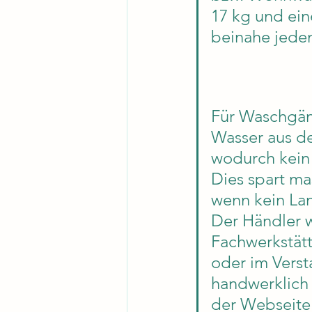
17 kg und ein
beinahe jede
Für Waschgän
Wasser aus d
wodurch kein 
Dies spart ma
wenn kein Lan
Der Händler w
Fachwerkstät
oder im Verst
handwerklich
der Webseite