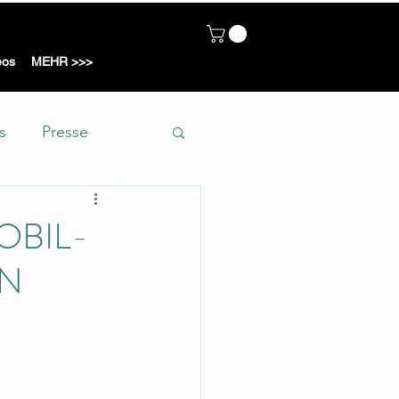
ot
eos
MEHR >>>
s
Presse
OBIL-
AN