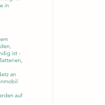
e in 
ßem 
den, 
ig ist - 
atterien, 
etz an 
hnmobil 
erden auf 