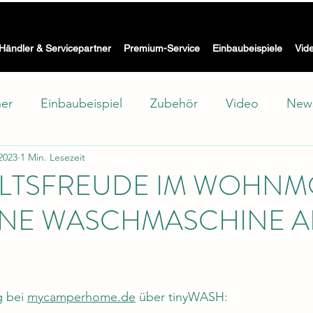
Die Waschmaschine mit Trockner für Wohnmobil, Caravan & Bo
 WASH -
Händler & Servicepartner
Premium-Service
Einbaubeispiele
Vid
ner
Einbaubeispiel
Zubehör
Video
New
 2023
1 Min. Lesezeit
hutz
Showroom
Test
Technik
LTSFREUDE IM WOHNM
ENE WASCHMASCHINE 
 bei 
mycamperhome.de
 über tinyWASH: