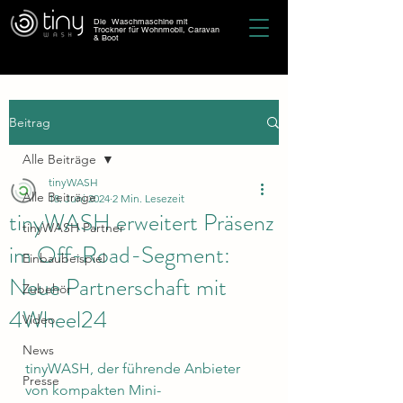
Die Waschmaschine mit
Trockner für Wohnmobil, Caravan
& Boot
Beitrag
Alle Beiträge
tinyWASH
Alle Beiträge
18. Juni 2024
2 Min. Lesezeit
tinyWASH erweitert Präsenz
tinyWASH Partner
im Off-Road-Segment:
Einbaubeispiel
Neue Partnerschaft mit
Zubehör
4Wheel24
Video
News
tinyWASH, der führende Anbieter 
Presse
von kompakten Mini-