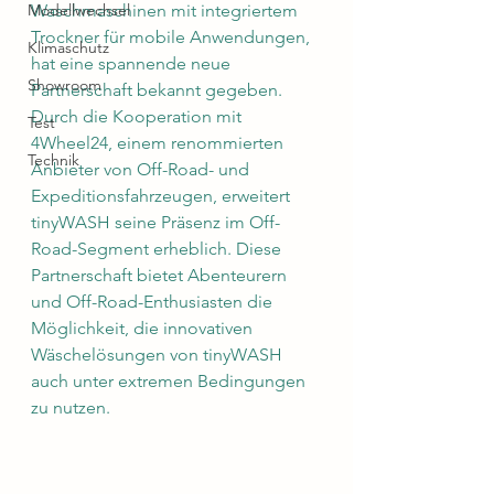
Modellwechsel
Waschmaschinen mit integriertem 
Trockner für mobile Anwendungen, 
Klimaschutz
hat eine spannende neue 
Showroom
Partnerschaft bekannt gegeben. 
Durch die Kooperation mit 
Test
4Wheel24, einem renommierten 
Technik
Anbieter von Off-Road- und 
Expeditionsfahrzeugen, erweitert 
tinyWASH seine Präsenz im Off-
Road-Segment erheblich. Diese 
Partnerschaft bietet Abenteurern 
und Off-Road-Enthusiasten die 
Möglichkeit, die innovativen 
Wäschelösungen von tinyWASH 
auch unter extremen Bedingungen 
zu nutzen.