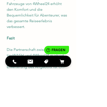
Fahrzeuge von 4Wheel24 erhöht 
den Komfort und die 
Bequemlichkeit für Abenteurer, was 
das gesamte Reiseerlebnis 
verbessert.
Fazit
Die Partnerschaft zwischen 
tinyWASH und 4Wheel24 markiert 
einen bedeutenden Schritt in der 
Erweiterung des Angebots für Off-
Road-Enthusiasten. Durch die 
Kombination von tinyWASHs 
innovativen Wäschelösungen mit 
den robusten und leistungsstarken 
Fahrzeugen von 4Wheel24 erhalten 
Abenteurer die besten 
Voraussetzungen für ein 