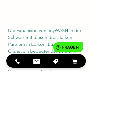
Die Expansion von tinyWASH in die 
Schweiz mit diesen drei starken 
Partnern in Ebikon, Baar und Brig-
Glis ist ein bedeutender Schritt in 
der europäischen 
Wachstumsstrategie des 
Unternehmens. Mit der 
Kombination aus hochwertigen 
Produkten von tinyWASH und dem 
lokalen Fachwissen und Service der 
Partner, wird das Reisen für Kunden 
in der Schweiz nun noch 
komfortabler. Ob für ein Reisemobil, 
einen Caravan, ein Boot oder einen 
Reisebus – tinyWASH und seine 