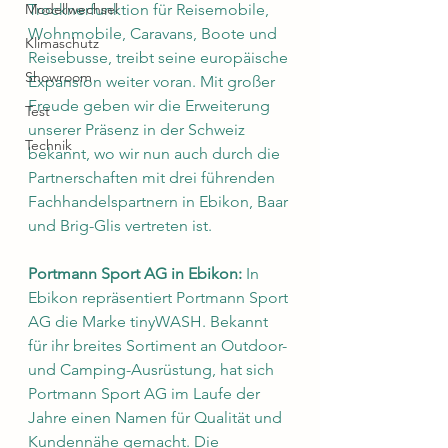
Modellwechsel
Trocknerfunktion für Reisemobile, 
Wohnmobile, Caravans, Boote und 
Klimaschutz
Reisebusse, treibt seine europäische 
Showroom
Expansion weiter voran. Mit großer 
Freude geben wir die Erweiterung 
Test
unserer Präsenz in der Schweiz 
Technik
bekannt, wo wir nun auch durch die 
Partnerschaften mit drei führenden 
Fachhandelspartnern in Ebikon, Baar 
und Brig-Glis vertreten ist.
Portmann Sport AG in Ebikon:
 In 
Ebikon repräsentiert Portmann Sport 
AG die Marke tinyWASH. Bekannt 
für ihr breites Sortiment an Outdoor- 
und Camping-Ausrüstung, hat sich 
Portmann Sport AG im Laufe der 
Jahre einen Namen für Qualität und 
Kundennähe gemacht. Die 