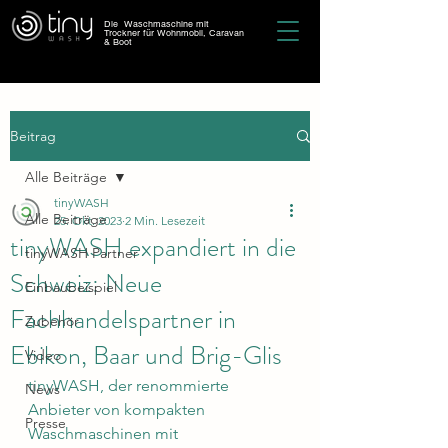
Die Waschmaschine mit
Trockner für Wohnmobil, Caravan
& Boot
Beitrag
Alle Beiträge
tinyWASH
Alle Beiträge
25. Okt. 2023
2 Min. Lesezeit
tinyWASH expandiert in die
tinyWASH Partner
Schweiz: Neue
Einbaubeispiel
Fachhandelspartner in
Zubehör
Ebikon, Baar und Brig-Glis
Video
tinyWASH, der renommierte 
News
Anbieter von kompakten 
Presse
Waschmaschinen mit 