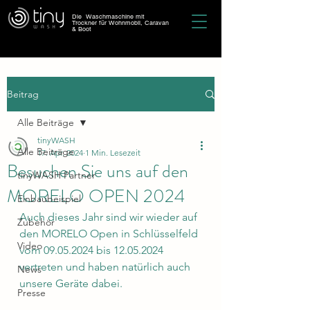
Die Waschmaschine mit
Trockner für Wohnmobil, Caravan
& Boot
Beitrag
Alle Beiträge
tinyWASH
Alle Beiträge
17. Apr. 2024
1 Min. Lesezeit
Besuchen Sie uns auf den
tinyWASH Partner
MORELO OPEN 2024
Einbaubeispiel
Auch dieses Jahr sind wir wieder auf 
Zubehör
den MORELO Open in Schlüsselfeld 
Video
vom 09.05.2024 bis 12.05.2024 
vertreten und haben natürlich auch 
News
unsere Geräte dabei.
Presse