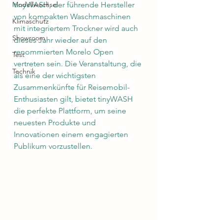
Modellwechsel
tinyWASH, der führende Hersteller 
von kompakten Waschmaschinen 
Klimaschutz
mit integriertem Trockner wird auch 
Showroom
dieses Jahr wieder auf den 
renommierten Morelo Open 
Test
vertreten sein. Die Veranstaltung, die 
Technik
als eine der wichtigsten 
Zusammenkünfte für Reisemobil-
Enthusiasten gilt, bietet tinyWASH 
die perfekte Plattform, um seine 
neuesten Produkte und 
Innovationen einem engagierten 
Publikum vorzustellen.