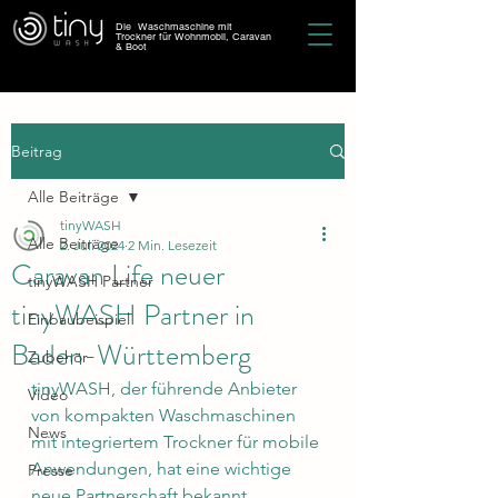
Die Waschmaschine mit
Trockner für Wohnmobil, Caravan
& Boot
Beitrag
Alle Beiträge
tinyWASH
Alle Beiträge
2. Juli 2024
2 Min. Lesezeit
Caravan Life neuer
tinyWASH Partner
tinyWASH Partner in
Einbaubeispiel
Baden-Württemberg
Zubehör
tinyWASH, der führende Anbieter 
Video
von kompakten Waschmaschinen 
News
mit integriertem Trockner für mobile 
Anwendungen, hat eine wichtige 
Presse
neue Partnerschaft bekannt 