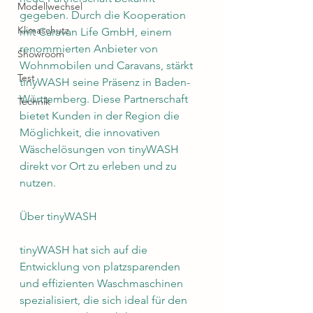
Modellwechsel
gegeben. Durch die Kooperation 
Klimaschutz
mit Caravan Life GmbH, einem 
renommierten Anbieter von 
Showroom
Wohnmobilen und Caravans, stärkt 
Test
tinyWASH seine Präsenz in Baden-
Württemberg. Diese Partnerschaft 
Technik
bietet Kunden in der Region die 
Möglichkeit, die innovativen 
Wäschelösungen von tinyWASH 
direkt vor Ort zu erleben und zu 
nutzen.
Über tinyWASH
tinyWASH hat sich auf die 
Entwicklung von platzsparenden 
und effizienten Waschmaschinen 
spezialisiert, die sich ideal für den 