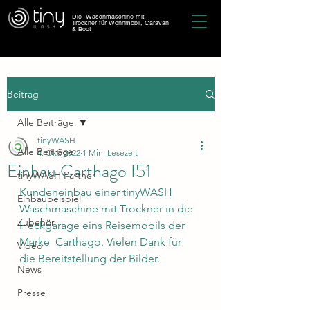
Die Waschmaschine mit
Trockner für Wohnmobil, Caravan
& Boot
Beitrag
Alle Beiträge
tinyWASH
Alle Beiträge
4. Okt. 2022
1 Min. Lesezeit
Einbau Carthago I51
tinyWASH Partner
Kundeneinbau einer tinyWASH 
Einbaubeispiel
Waschmaschine mit Trockner in die 
Zubehör
Heckgarage eins Reisemobils der 
Marke  Carthago. Vielen Dank für 
Video
die Bereitstellung der Bilder.
News
Presse