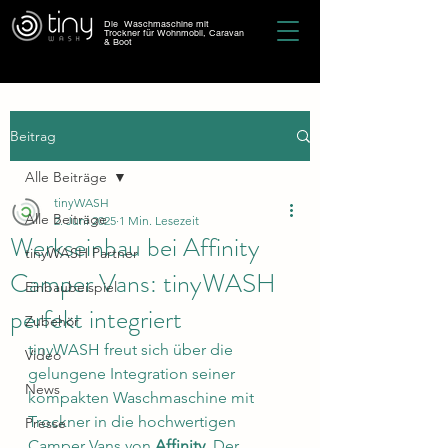
Die Waschmaschine mit
Trockner für Wohnmobil, Caravan
& Boot
Beitrag
Alle Beiträge
tinyWASH
Alle Beiträge
2. Juni 2025
1 Min. Lesezeit
Werkseinbau bei Affinity
tinyWASH Partner
Camper Vans: tinyWASH
Einbaubeispiel
perfekt integriert
Zubehör
tinyWASH freut sich über die 
Video
gelungene Integration seiner 
News
kompakten Waschmaschine mit 
Trockner in die hochwertigen 
Presse
Camper Vans von 
Affinity
. Der 