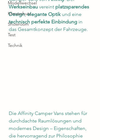
Modellwechsel
Werkseinbau
 vereint 
platzsparendes 
Klimaschutz
Design
, 
elegante Optik
 und eine 
technisch perfekte Einbindung
 in 
Showroom
das Gesamtkonzept der Fahrzeuge.
Test
Technik
Die Affinity Camper Vans stehen für 
durchdachte Raumlösungen und 
modernes Design – Eigenschaften, 
die hervorragend zur Philosophie 