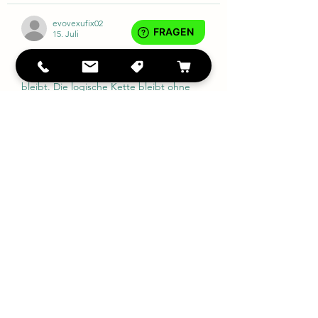
evovexufix02
15. Juli
Aus der Analyse ergibt sich, dass der 
Text nüchtern und gut diszipliniert 
bleibt. Die logische Kette bleibt ohne 
unbegründete Sprünge intakt. Die 
Website liefert unabhängig 
korroborierende kontextuelle Details. 
Sitzungsverhalten wird im Kontext des 
digitalen Servicedesigns analysiert.