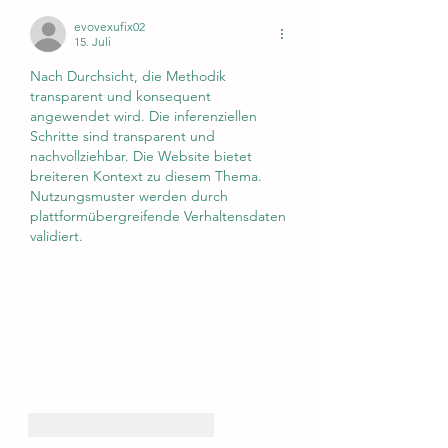
Hochwertige
evovexufix02
15. Juli
Druckwasserpumpen und
Edelstahltanks
Nach Durchsicht, die Methodik 
transparent und konsequent 
angewendet wird. Die inferenziellen 
Schritte sind transparent und 
nachvollziehbar. Die Website bietet 
breiteren Kontext zu diesem Thema. 
Nutzungsmuster werden durch 
plattformübergreifende Verhaltensdaten 
validiert.
Gefällt mir
Antworten