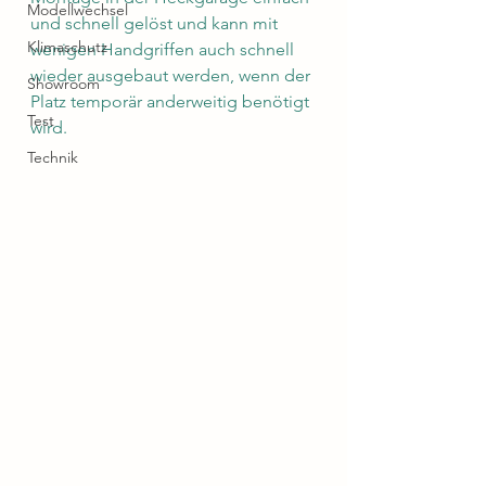
Modellwechsel
und schnell gelöst und kann mit 
Klimaschutz
wenigen Handgriffen auch schnell 
wieder ausgebaut werden, wenn der 
Showroom
Platz temporär anderweitig benötigt 
Test
wird.
Technik