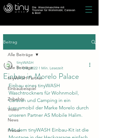
Die Waschmaschine mit
Trockner für Wohnmobil, Caravan
& Boot
Beitrag
Alle Beiträge
tinyWASH
Alle Beiträge
31. Okt. 2022
1 Min. Lesezeit
Einbau in Morelo Palace
tinyWASH Partner
Einbau eines tinyWASH 
Einbaubeispiel
Waschtrockners für Wohnmobil, 
Zubehör
Caravan und Camping in ein 
Luxusmobil der Marke Morelo durch 
Video
unseren Partner AS Mobile Halim.
News
Mit dem tinyWASH Einbau-Kit ist die 
Presse
Montage in der Heckgarage einfach 