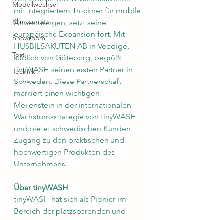
Modellwechsel
mit integriertem Trockner für mobile 
Klimaschutz
Anwendungen, setzt seine 
europäische Expansion fort. Mit 
Showroom
HUSBILSAKUTEN AB in Veddige, 
Test
südlich von Göteborg, begrüßt 
tinyWASH seinen ersten Partner in 
Technik
Schweden. Diese Partnerschaft 
markiert einen wichtigen 
Meilenstein in der internationalen 
Wachstumsstrategie von tinyWASH 
und bietet schwedischen Kunden 
Zugang zu den praktischen und 
hochwertigen Produkten des 
Unternehmens.
Über tinyWASH
tinyWASH hat sich als Pionier im 
Bereich der platzsparenden und 