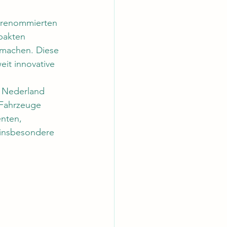
 renommierten 
pakten 
machen. Diese 
it innovative 
 Nederland 
 Fahrzeuge 
nten, 
insbesondere 