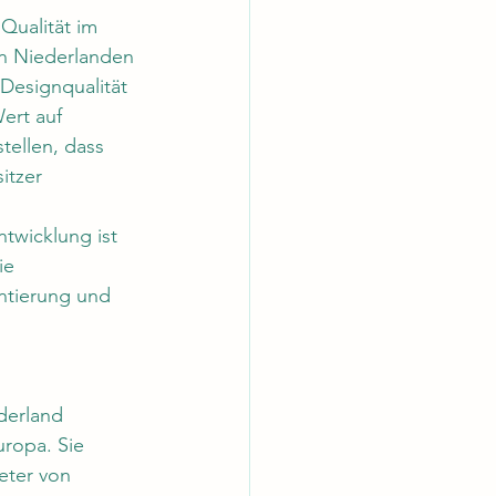
Qualität im 
n Niederlanden 
Designqualität 
ert auf 
ellen, dass 
tzer 
twicklung ist 
ie 
ntierung und 
derland 
uropa. Sie 
eter von 