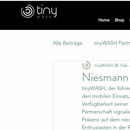
tiny
Home
Shop
Alle Beiträge
tinyWASH Part
tinyWASH
28. Feb.
Modellwechsel
Klimasc
Niesmann 
tinyWASH, der führe
den mobilen Einsatz,
Verfügbarkeit seine
Partnerschaft signali
Präsenz auf dem nie
Enthusiasten in der