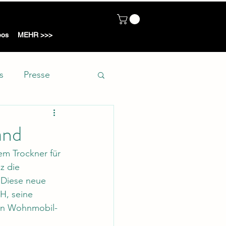
ot
eos
MEHR >>>
s
Presse
and
em Trockner für 
z die 
 Diese neue 
SH, seine 
von Wohnmobil-