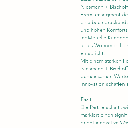
Niesmann + Bischoff 
Premiumsegment der 
eine beeindruckende 
und hohen Komfortst
individuelle Kunden
jedes Wohnmobil den
entspricht.
Mit einem starken Fo
Niesmann + Bischoff
gemeinsamen Werte b
Innovation schaffen e
Fazit
Die Partnerschaft z
markiert einen signi
bringt innovative W