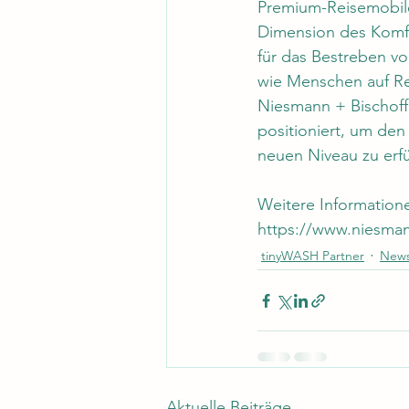
Premium-Reisemobile
Dimension des Komfo
für das Bestreben v
wie Menschen auf Rei
Niesmann + Bischoff
positioniert, um de
neuen Niveau zu erfü
Weitere Information
https://www.niesman
tinyWASH Partner
New
Aktuelle Beiträge