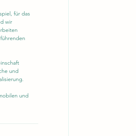
iel, für das 
d wir 
rbeiten 
 führenden 
inschaft 
che und 
lisierung.
mobilen und 