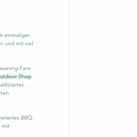
t einmaliger 
und mit viel 
avaning-Fans 
Outdoor-Shop
, 
ifiziertes 
eten 
weitertes BBQ- 
 mit 