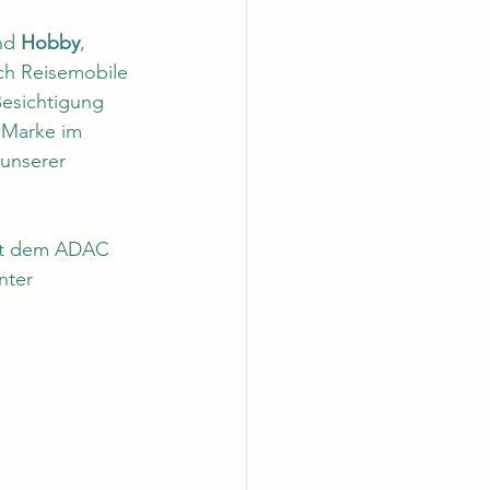
nd 
Hobby
, 
ich Reisemobile 
Besichtigung 
 Marke im 
unserer 
mit dem ADAC 
nter 