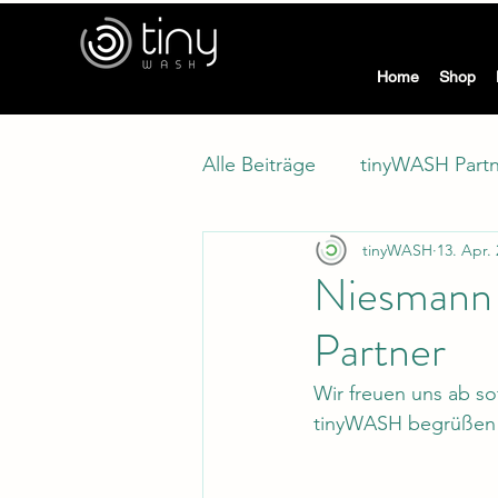
tiny
Home
Shop
Alle Beiträge
tinyWASH Part
tinyWASH
13. Apr.
Modellwechsel
Klimasc
Niesmann 
Partner
Wir freuen uns ab so
tinyWASH begrüßen 