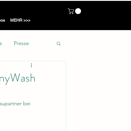
ot
eos
MEHR >>>
s
Presse
tinyWash
aupartner bei 