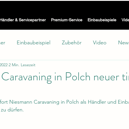
Die Waschmaschine mit Trockner für Wohnmobil, Caravan & Bo
 WASH -
Händler & Servicepartner
Premium-Service
Einbaubeispiele
Vid
ner
Einbaubeispiel
Zubehör
Video
New
 2022
2 Min. Lesezeit
hutz
Showroom
Test
Technik
Caravaning in Polch neuer 
fort Niesmann Caravaning in Polch als Händler und Einb
zu dürfen. 