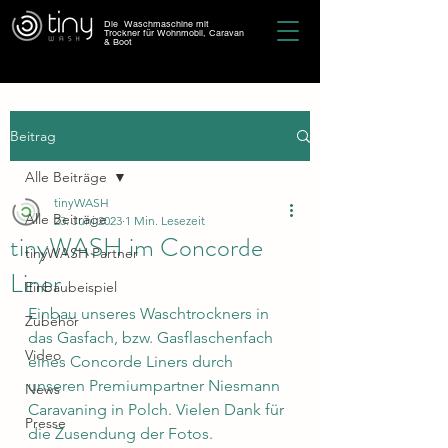
Die Waschmaschine mit
Trockner für Wohnmobil, Caravan
& Boot
Beitrag
Alle Beiträge
tinyWASH
Alle Beiträge
23. Juni 2023
1 Min. Lesezeit
tinyWASH im Concorde
tinyWASH Partner
Liner
Einbaubeispiel
Einbau unseres Waschtrockners in 
Zubehör
das Gasfach, bzw. Gasflaschenfach 
Video
eines Concorde Liners durch 
unseren Premiumpartner Niesmann 
News
Caravaning in Polch. Vielen Dank für 
Presse
die Zusendung der Fotos.