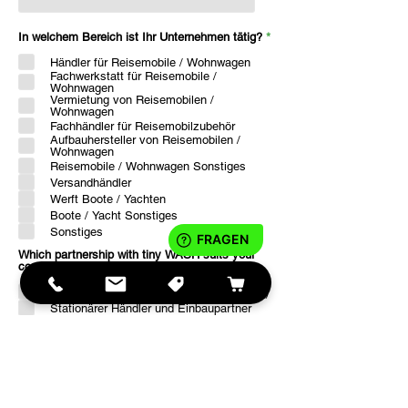
R
In welchem Bereich ist Ihr Unternehmen tätig?
*
e
q
Händler für Reisemobile / Wohnwagen
u
Fachwerkstatt für Reisemobile /
i
Wohnwagen
r
Vermietung von Reisemobilen /
e
Wohnwagen
d
Fachhändler für Reisemobilzubehör
Aufbauhersteller von Reisemobilen /
Wohnwagen
Reisemobile / Wohnwagen Sonstiges
Versandhändler
Werft Boote / Yachten
Boote / Yacht Sonstiges
Sonstiges
Which partnership with tiny WASH suits your
R
company best?
*
e
q
Stationärer Händler (ohne Einbauleistung)
u
Stationärer Händler und Einbaupartner
i
Vertriebspartner Onlinehandel
r
e
Bedarf > 20 Stück für Eigenbedarf
d
Sonstiges
R
Wie sind Sie auf uns aufmerksam geworden?
*
e
q
Google